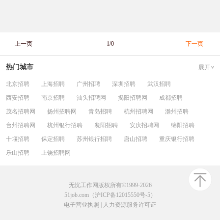
上一页
1/0
下一页
热门城市
展开
北京招聘
上海招聘
广州招聘
深圳招聘
武汉招聘
西安招聘
南京招聘
汕头招聘网
揭阳招聘网
成都招聘
茂名招聘网
扬州招聘网
青岛招聘
杭州招聘网
滁州招聘
台州招聘网
杭州银行招聘
襄阳招聘
安庆招聘网
绵阳招聘
十堰招聘
保定招聘
苏州银行招聘
唐山招聘
重庆银行招聘
乐山招聘
上饶招聘网
无忧工作网版权所有©1999-2026
51job.com（沪ICP备12015550号-5）
电子营业执照
|
人力资源服务许可证