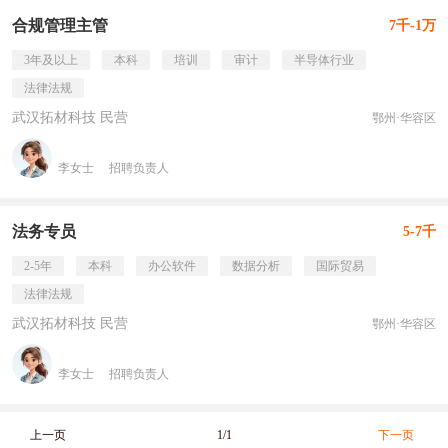
合规管理主管
7千-1万
3年及以上
本科
培训
审计
半导体行业
法律法规
武汉拓材科技 民营
鄂州·华容区
李女士
招聘负责人
法务专员
5-7千
2-5年
本科
办公软件
数据分析
国际贸易
法律法规
武汉拓材科技 民营
鄂州·华容区
李女士
招聘负责人
上一页
1/1
下一页