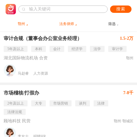
搜索
鄂州
法务律师
筛选
审计合规（董事会办公室业务经理）
1.5-2万
5年及以上
本科
会计
经济学
法学
审计学
湖北国际物流机场 合资
鄂州
马赵睿
人力资源
市场稽核/打假办
7-8千
2年及以上
大专
市场营销
谈判
法律
法律法规
顾地科技 民营
鄂州·鄂城区
李女士
招聘HR