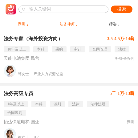
搜索
湖州
法务律师
筛选
法务专家（海外投资方向）
3.5-4.5万·14薪
10年及以上
本科
采购
审计
合同管理
法律
天能电池集团 民营
湖州·长兴县
韩女士
产业人力资源总监
法务高级专员
5千-1万·13薪
1年及以上
本科
谈判
法律
法律法规
合同谈判
怡达快速电梯 国企
湖州
徐女士
HR