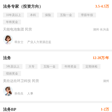
法务专家（投资方向）
3.5-4.5万
10年及以上
本科
保险
五险一金
带薪年假
年终奖金
天能电池集团 民营
湖州·长兴县
韩女士
产业人力资源总监
法务
12-20万/年
3年及以上
大专
五险一金
年终奖金
定期体检
绩效奖金
美欣达欣环卫科技 民营
湖州
孙先生
人事
法务BP
1-2万