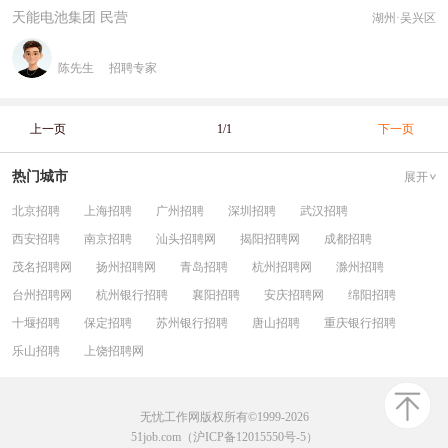
天能电池集团 民营
湖州·吴兴区
陈先生
招聘专家
上一页
1/1
下一页
热门城市
展开
北京招聘
上海招聘
广州招聘
深圳招聘
武汉招聘
西安招聘
南京招聘
汕头招聘网
揭阳招聘网
成都招聘
茂名招聘网
扬州招聘网
青岛招聘
杭州招聘网
滁州招聘
台州招聘网
杭州银行招聘
襄阳招聘
安庆招聘网
绵阳招聘
十堰招聘
保定招聘
苏州银行招聘
唐山招聘
重庆银行招聘
乐山招聘
上饶招聘网
无忧工作网版权所有©1999-2026
51job.com（沪ICP备12015550号-5）