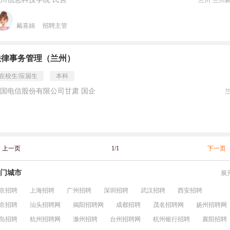
兰州·兰州
戴喜娟
招聘主管
法律事务管理（兰州）
在校生/应届生
本科
国电信股份有限公司甘肃 国企
上一页
1/1
下一页
门城市
展
京招聘
上海招聘
广州招聘
深圳招聘
武汉招聘
西安招聘
京招聘
汕头招聘网
揭阳招聘网
成都招聘
茂名招聘网
扬州招聘网
岛招聘
杭州招聘网
滁州招聘
台州招聘网
杭州银行招聘
襄阳招聘