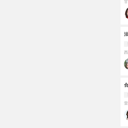
甘
法
西
雷