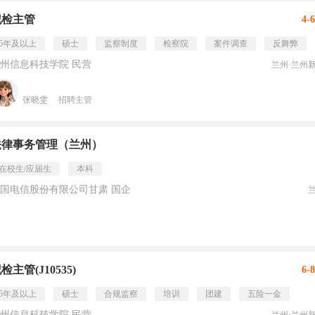
纪检主管
4-
5年及以上
硕士
监察制度
检察院
案件调查
反舞弊
州信息科技学院 民营
兰州·兰州
张晓雯
招聘主管
法律事务管理（兰州）
在校生/应届生
本科
国电信股份有限公司甘肃 国企
检主管(J10535)
6-
5年及以上
硕士
合规监察
培训
团建
五险一金
州信息科技学院 民营