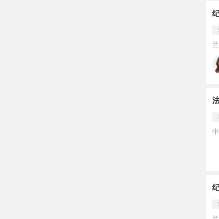
兰
中
纪
兰