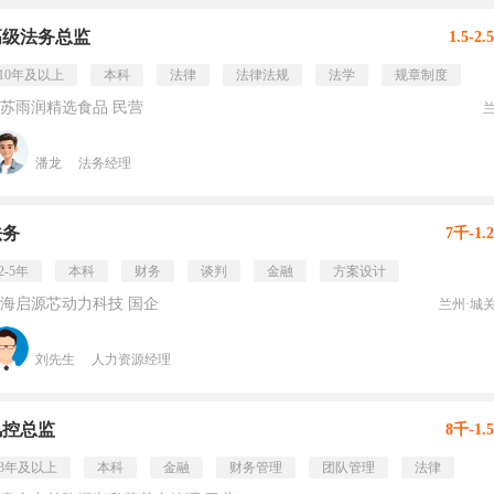
高级法务总监
1.5-2
10年及以上
本科
法律
法律法规
法学
规章制度
苏雨润精选食品 民营
潘龙
法务经理
法务
7千-1.
2-5年
本科
财务
谈判
金融
方案设计
海启源芯动力科技 国企
兰州·城
刘先生
人力资源经理
风控总监
8千-1.
3年及以上
本科
金融
财务管理
团队管理
法律