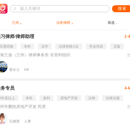
搜索
兰州
法务律师
筛选
实习律师/律师助理
2-
无需经验
本科
法学
法律资格A证
专业培训
五险
海兰迪（兰州）律师事务所 非营利组织
翟女士
HR
法务专员
4-
3年及以上
本科
谈判
房地产开发
法律
法律法规
州市鹏悦房地产开发 民营
孔晓慧
人事