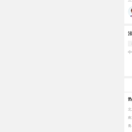
中
热
北
南
青