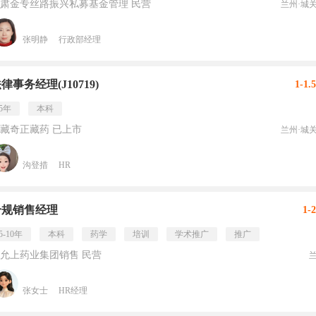
肃金专丝路振兴私募基金管理 民营
兰州·城
张明静
行政部经理
律事务经理(J10719)
1-1.
5年
本科
藏奇正藏药 已上市
兰州·城
沟登措
HR
合规销售经理
1-
5-10年
本科
药学
培训
学术推广
推广
允上药业集团销售 民营
张女士
HR经理