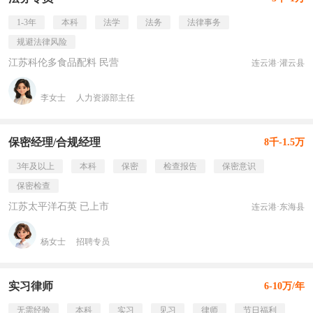
1-3年
本科
法学
法务
法律事务
规避法律风险
江苏科伦多食品配料 民营
连云港·灌云县
李女士
人力资源部主任
保密经理/合规经理
8千-1.5万
3年及以上
本科
保密
检查报告
保密意识
保密检查
江苏太平洋石英 已上市
连云港·东海县
杨女士
招聘专员
实习律师
6-10万/年
无需经验
本科
实习
见习
律师
节日福利