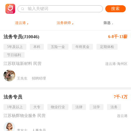
搜索
连云港
法务律师
筛选
法务专员(J10046)
6-8千·13薪
5年及以上
本科
五险一金
年终奖金
定期体检
节日福利
江苏联瑞新材料 民营
连云港·海州区
王先生
招聘经理
法务专员
7千-1万
1年及以上
大专
物业行业
法律
法学
法务
江苏杨辉物业服务 民营
连云港
李女士
人事专员