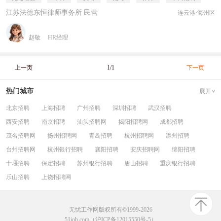
江苏法德东恒律师事务所 民营
连云港·海州区
赵敬
HR经理
上一页
1/1
下一页
热门城市
展开
北京招聘
上海招聘
广州招聘
深圳招聘
武汉招聘
西安招聘
南京招聘
汕头招聘网
揭阳招聘网
成都招聘
茂名招聘网
扬州招聘网
青岛招聘
杭州招聘网
滁州招聘
台州招聘网
杭州银行招聘
襄阳招聘
安庆招聘网
绵阳招聘
十堰招聘
保定招聘
苏州银行招聘
唐山招聘
重庆银行招聘
乐山招聘
上饶招聘网
无忧工作网版权所有©1999-2026
51job.com（沪ICP备12015550号-5）