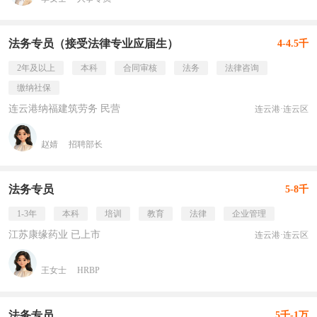
法务专员（接受法律专业应届生）
4-4.5千
2年及以上
本科
合同审核
法务
法律咨询
缴纳社保
连云港纳福建筑劳务 民营
连云港·连云区
赵婧
招聘部长
法务专员
5-8千
1-3年
本科
培训
教育
法律
企业管理
江苏康缘药业 已上市
连云港·连云区
王女士
HRBP
法务专员
5千-1万