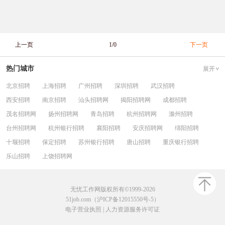
上一页
1/0
下一页
热门城市
展开
北京招聘
上海招聘
广州招聘
深圳招聘
武汉招聘
西安招聘
南京招聘
汕头招聘网
揭阳招聘网
成都招聘
茂名招聘网
扬州招聘网
青岛招聘
杭州招聘网
滁州招聘
台州招聘网
杭州银行招聘
襄阳招聘
安庆招聘网
绵阳招聘
十堰招聘
保定招聘
苏州银行招聘
唐山招聘
重庆银行招聘
乐山招聘
上饶招聘网
无忧工作网版权所有©1999-2026
51job.com（沪ICP备12015550号-5）
电子营业执照
|
人力资源服务许可证