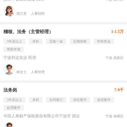
胡兰君
人事招聘
稽核、法务（主管经理）
1-1.5万
3年及以上
本科
五险一金
定期体检
年终奖金
带薪年假
宁波邦达实业 民营
宁波·高新区
林女士
人事经理
法务岗
7-9千
3年及以上
本科
合同签订
诉讼案件
追偿案件
处理案件
中国人寿财产保险股份有限公司宁波市 国企
宁波·海曙区