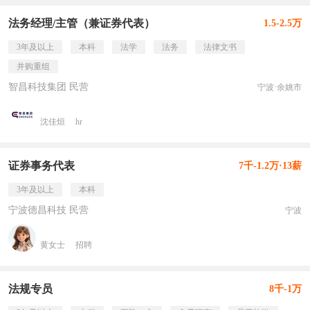
法务经理/主管（兼证券代表）
1.5-2.5万
3年及以上
本科
法学
法务
法律文书
并购重组
智昌科技集团 民营
宁波·余姚市
沈佳烜
hr
证券事务代表
7千-1.2万·13薪
3年及以上
本科
宁波德昌科技 民营
宁波
黄女士
招聘
法规专员
8千-1万