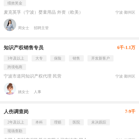
绩效奖金
麦克英孚（宁波）婴童用品 外资（欧美）
宁波·鄞州区
周女士
招聘主管
知识产权销售专员
6千-1.1万
1年及以上
大专
保险
销售
开发新客户
跨境电商
宁波市道同知识产权代理 民营
宁波·鄞州区
姚女士
人事
人伤调查岗
7-9千
2年及以上
本科
理赔
医院
未决跟踪
现场查勘