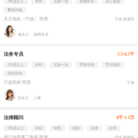
3年及以上
本科
五险一金
免费班车
员工旅游
餐饮补贴
天立电机（宁波） 民营
宁波·慈溪市
凌女士
招聘专员
法务专员
5.5-6.5千
1年及以上
本科
五险一金
带薪年假
节日福利
周末双休
宁波药材 民营
宁波
孙女士
人事
法律顾问
8千-1.5万
3年及以上
本科
销售
采购
法律
法学
浙江中普重工集团 民营
宁波·鄞州区