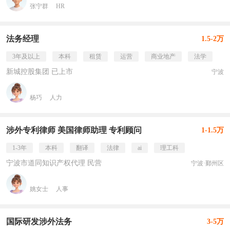
张宁群
HR
法务经理
1.5-2万
3年及以上
本科
租赁
运营
商业地产
法学
新城控股集团 已上市
宁波
杨巧
人力
涉外专利律师 美国律师助理 专利顾问
1-1.5万
1-3年
本科
翻译
法律
ai
理工科
宁波市道同知识产权代理 民营
宁波·鄞州区
姚女士
人事
国际研发涉外法务
3-5万