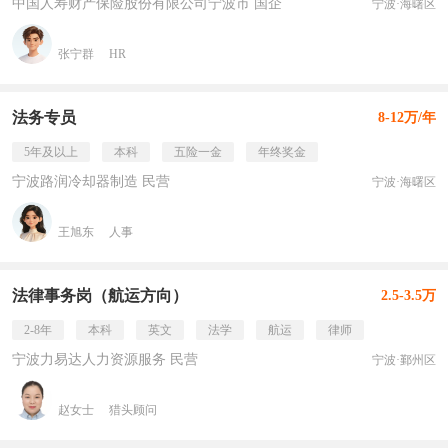
中国人寿财产保险股份有限公司宁波市 国企
宁波·海曙区
张宁群
HR
法务专员
8-12万/年
5年及以上
本科
五险一金
年终奖金
宁波路润冷却器制造 民营
宁波·海曙区
王旭东
人事
法律事务岗（航运方向）
2.5-3.5万
2-8年
本科
英文
法学
航运
律师
宁波力易达人力资源服务 民营
宁波·鄞州区
赵女士
猎头顾问