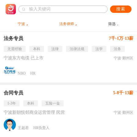
搜索
宁波
法务律师
筛选
法务专员
7千-1万·13薪
无需经验
本科
法律
法律法规
法学
法务
宁波东方电缆 已上市
宁波·鄞州区
NBO
HR
合同专员
5-8千·13薪
1-3年
本科
五险一金
宁波新朝悦邻商业运营管理 民营
宁波·鄞州区
王超君
HR负责人