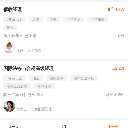
催收经理
8千-1.2万
3年及以上
大专
金融
客户沟通
客户服务
催收
唐人神集团 已上市
株洲
朱萍
人事经理
国际法务与合规高级经理
1.5-2万
6年及以上
硕士
法务咨询
法律合规审核
法务合规管理
带薪年假
株洲中车时代电气 国企
株洲·石峰区
贺女士
招聘配置经理
上一页
1/1
下一页