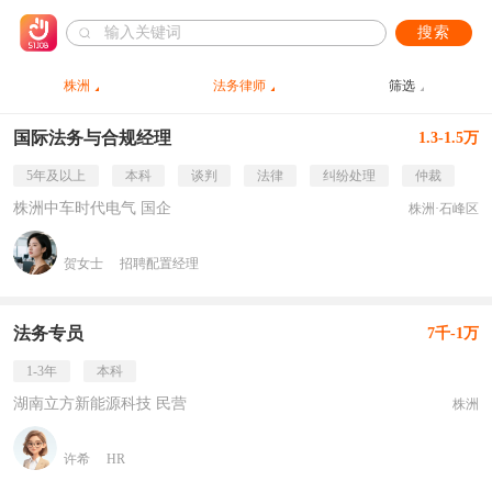
搜索
株洲
法务律师
筛选
国际法务与合规经理
1.3-1.5万
5年及以上
本科
谈判
法律
纠纷处理
仲裁
株洲中车时代电气 国企
株洲·石峰区
贺女士
招聘配置经理
法务专员
7千-1万
1-3年
本科
湖南立方新能源科技 民营
株洲
许希
HR